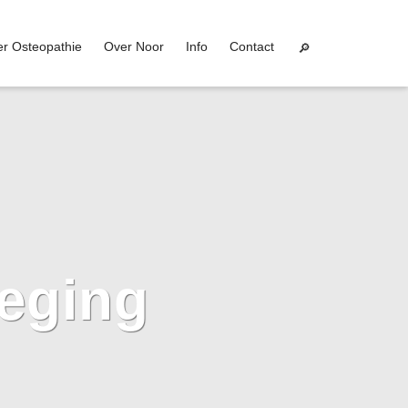
r Osteopathie
Over Noor
Info
Contact
weging