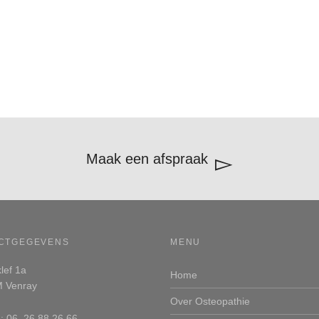
Maak een afspraak
CTGEGEVENS
MENU
lef 1a
Home
 Venray
Over Osteopathie
n: 06 26 88 26 66