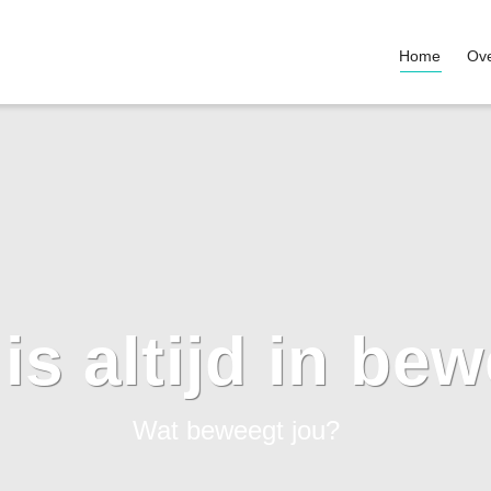
Home
Ove
 is altijd in be
Wat beweegt jou?