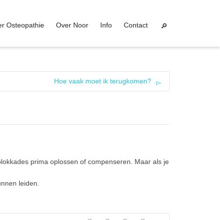
r Osteopathie
Over Noor
Info
Contact
Hoe vaak moet ik terugkomen?
e blokkades prima oplossen of compenseren. Maar als je
unnen leiden.